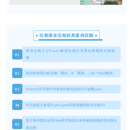
往期液体活检经典案例回顾
液体活检之父Pantel教授在线分享蛋白肿瘤标志物检
0
1
测
复杂疾病蛋白标志物「预后」&「预测」二合一Panel案例
0
2
Octave公司开发针对多发性硬化症的LDT诊断panel
0
3
叶玉如院士发现19-plex panel可更准确筛查并分期AD
0
4
复旦泰州团队应用Olink技术筛选出食管鳞状细胞癌潜在蛋白
0
5
标志物