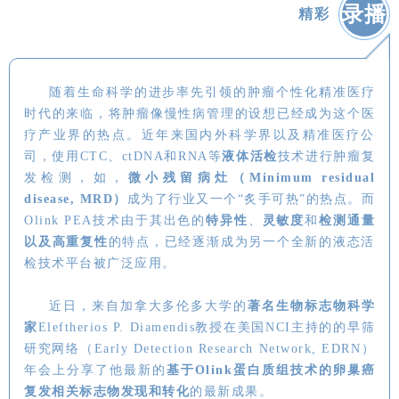
录播
精彩
随着生命科学的进步率先引领的肿瘤个性化精准医疗
时代的来临，将肿瘤像慢性病管理的设想已经成为这个医
疗产业界的热点。近年来国内外科学界以及精准医疗公
司，使用CTC、ctDNA和RNA等
液体活检
技术进行肿瘤复
发检测，如，
微小残留病灶（Minimum residual
disease, MRD）
成为了行业又一个“炙手可热”的热点。而
Olink PEA技术由于其出色的
特异性
、
灵敏度
和
检测通量
以及高重复性
的特点，已经逐渐成为另一个全新的液态活
检技术平台被广泛应用。
近日，来自加拿大多伦多大学的
著名生物标志物科学
家
Eleftherios P. Diamendis教授在美国NCI主持的的早筛
研究网络（Early Detection Research Network, EDRN）
年会上分享了他最新的
基于Olink蛋白质组技术的卵巢癌
复发相关标志物发现和转化
的最新成果。