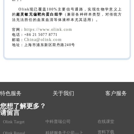
Olink现已覆盖100%主要信号通路，实现生物学意义上
的
超灵敏无偏靶向蛋白组学
（兼容各种样本类型，对传统方
。
法无法胜任的血浆血清等体液样本尤其适用）
https://www.olink.com
官网：
电话：+86 21 5077 8771
China@olink.com
邮箱：
地址：上海市浦东新区荷丹路240号
特色服务
关于我们
客户服务
您想了解更多？
请留言
中科普瑞公司
在线课堂
Olink Target
资料下载
科研服务子公司—上海鲸舟基因
Olink Reveal