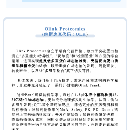
Olink Proteomics
（纳斯达克代码：
OLK
）
Olink Proteomics创立于瑞典乌普萨拉，致力于突破蛋白检
测在“多重能力/特异性”、“灵敏度”和“检测通量”等方面的综合
瓶颈，进而实现
超灵敏多重蛋白标志物检测、无偏靶向蛋白质
组学和精准蛋白组学
，以帮助蛋白标志物的发现、药物研发、
转化医学、以及让“多组学整合”真正切实可行。
具体来说，我们基于PEA技术，秉承严谨和透明的科学精
神，开发并充分验证了一系列开创性的Olink Panel。
这些Panel可赋能科学家，通过在
1-6
µ
l
体液中精确检测
48-
3072
种生物标志物
，更加充分地理解实时生物学。从而，借助
多组学发现pQTL等创新药物靶点；筛选更好的疾病预测和预
后标志物；理解药物作用的MoA, Safety, PK, PD, Dose；拓
展已上市药物的适应症；开发伴随诊断；加速药物研发进程，
降低药物研发成本；同时促进从临床科研到临床应用的转化；
提高肿瘤等疾病早筛方法的灵敏度和特异性，并最终达致精准
医学。