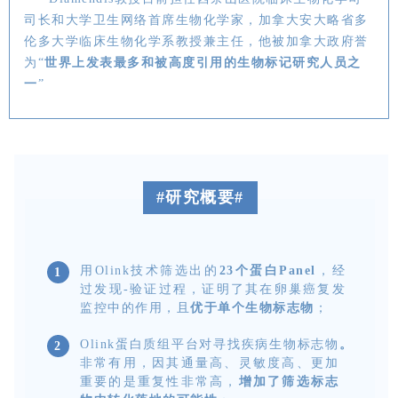
司长和大学卫生网络首席生物化学家，加拿大安大略省多
伦多大学临床生物化学系教授兼主任，他被加拿大政府誉
为“
世界上发表最多和被高度引用的生物标记研究人员之
一
”
#研究概要#
用Olink技术筛选出的
23个蛋白Panel
，经
1
过发现-验证过程，证明了其在卵巢癌复发
监控中的作用，且
优于单个生物标志物
；
Olink蛋白质组平台对寻找疾病生物标志物
。
2
非常有用，因其通量高、灵敏度高、更加
重要的是重复性非常高，
增加了筛选标志