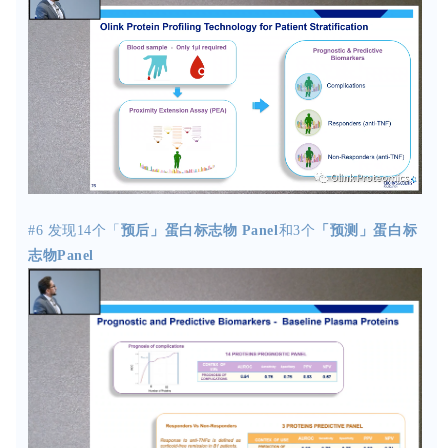
#6
发现
14
个「
预后」
蛋白标志物
Panel
和
3
个
「预测」
蛋白
标
志物
Panel