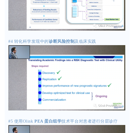
#4
转化科学发现中
的
诊断风险控制
及临床实践
#5
使用Olink
PEA
蛋白组学
技术平台对患者进行分层诊疗