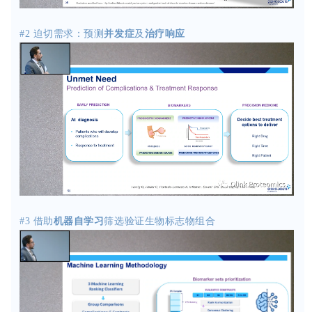
#2 迫切需求：预测
并发症
及
治疗响应
#3
借助
机器自学习
筛选验证生物标志物组合