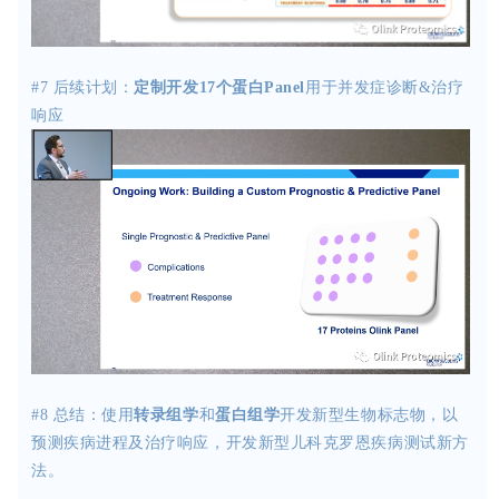
#7
后续计划：
定制开发
17个蛋白Panel
用于并发症诊断&治疗
响应
#8 总结：
使用
转录组学
和
蛋白组学
开发新型生物标志物，以
预测疾病进程及治疗响应，开发新型儿科克罗恩疾病测试新方
法。