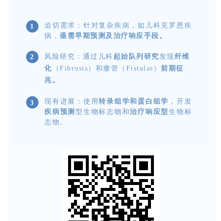
迫切需求
：针对复杂疾病，如儿科克罗恩疾
1
病，
亟需早期预测及治疗响应手段。
风险研究：通过儿科
起始队列研究
发现
纤维
2
化
（Fibrosis）和瘘管（Fistulas）
前期征
兆。
现有进展：使用
转录组学和蛋白组学
，开发
3
疾病预测
型生物标志物和
治疗
响应型
生物标
志物。