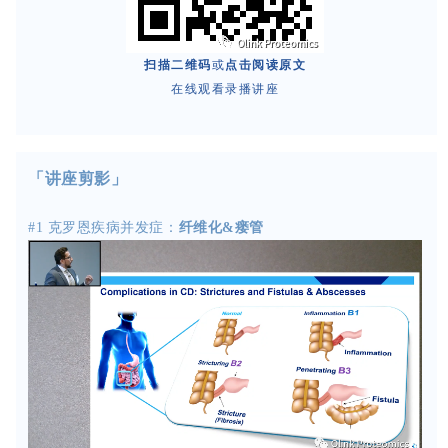
扫描二维码
或
点击阅读原文
在线观看录播讲座
「讲座剪影」
#1
克罗恩疾病并发症：
纤维化&瘘管