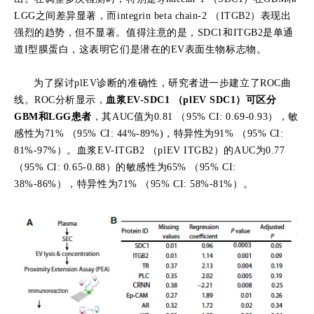
LGG
之间差异显著，而
integrin beta chain-2
（
ITGB2
）表现出
强烈的趋势，但不显著。值得注意的是，
SDC1
和
ITGB2
是单通
道
I
型膜蛋白，这表明它们是潜在的
EV
表面生物标志物。
为了探讨
plEV
诊断的准确性，研究者进一步建立了
ROC
曲
线。
ROC
分析显示，
血浆
EV-SDC1
（
plEV SDC1
）可区分
GBM
和
LGG
患者
，其
AUC
值为
0.81
（
95% CI: 0.69-0.93
），敏
感性为
71%
（
95% CI: 44%-89%)
，特异性为
91%
（
95% CI:
81%-97%
）。血浆
EV-ITGB2
（
plEV ITGB2
）的
AUC
为
0.77
（
95% CI: 0.65-0.88
）的敏感性为
65%
（
95% CI:
38%-86%
），特异性为
71%
（
95% CI: 58%-81%
）。