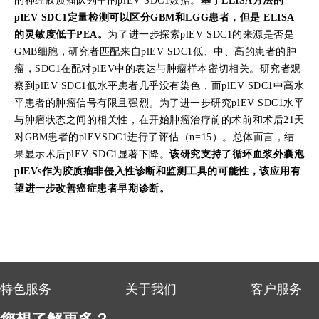
的神经胶质瘤队列中的plEV SDC1数据。
基于ELISA方法的
plEV SDC1定量检测可以区分GBM和LGG患者，但是 ELISA
的灵敏度低于PEA。
为了进一步探索plEV SDC1的来源是否是
GMB细胞，研究者匹配来自plEV SDC1低、中、高的患者的肿
瘤，SDC1在配对plEV中的表达与肿瘤样本密切相关。研究者观
察到plEV SDC1低水平患者几乎没有染色，而plEV SDC1中高水
平患者的肿瘤信号有限且强烈。为了进一步研究plEV SDC1水平
与肿瘤状态之间的相关性，在开始肿瘤治疗前的术前和术后21天
对GBM患者的plEVSDC1进行了评估（n=15）。总体而言，结
果显示术后plEV SDC1显著下降。
该研究支持了循环血浆外囊泡
plEVs作为胶质瘤非侵入性诊断和监测工具的可能性，该应用有
望进一步改善癌症患者早期诊断。
特色服务
关于我们
客户服务