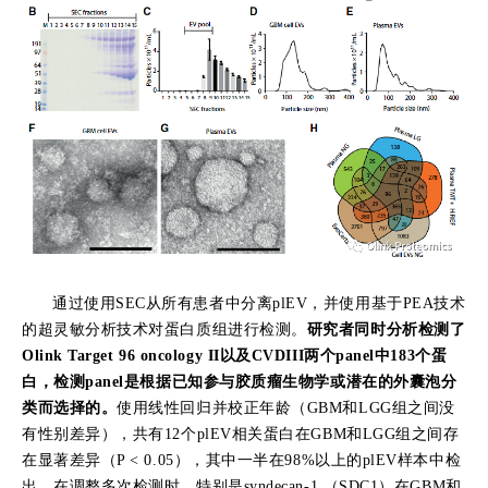
通过使用
SEC
从所有患者中分离
plEV
，并使用基于
PEA
技术
的超灵敏分析技术对蛋白质组进行检测。
研究者同时分析检测了
Olink Target 96 oncology II
以及
CVDIII
两个
panel
中
183
个蛋
白，检测
panel
是根据已知参与胶质瘤生物学或潜在的外囊泡分
类而选择的。
使用线性回归并校正年龄（
GBM
和
LGG
组之间没
有性别差异），共有
12
个
plEV
相关蛋白在
GBM
和
LGG
组之间存
在显著差异（
P < 0.05
），其中一半在
98%
以上的
plEV
样本中检
出。在调整多次检测时，特别是
syndecan-1
（
SDC1
）在
GBM
和