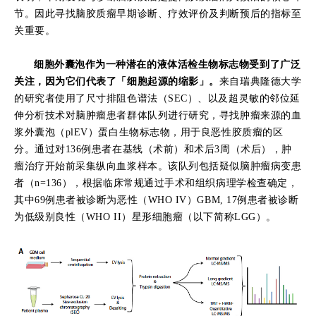
节。因此寻找脑胶质瘤早期诊断、疗效评价及判断预后的指标至
关重要。
细胞外囊泡作为一种潜在的液体活检生物标志物受到了广泛
关注，因为它们代表了「细胞起源的缩影」。
来自瑞典隆德大学
的研究者使用了尺寸排阻色谱法（SEC）、以及超灵敏的邻位延
伸分析技术对脑肿瘤患者群体队列进行研究，寻找肿瘤来源的血
浆外囊泡（plEV）蛋白生物标志物，用于良恶性胶质瘤的区
分。通过对136例患者在基线（术前）和术后3周（术后），肿
瘤治疗开始前采集纵向血浆样本。该队列包括疑似脑肿瘤病变患
者（n=136），根据临床常规通过手术和组织病理学检查确定，
其中69例患者被诊断为恶性（WHO IV）GBM, 17例患者被诊断
为低级别良性（WHO II）星形细胞瘤（以下简称LGG）。