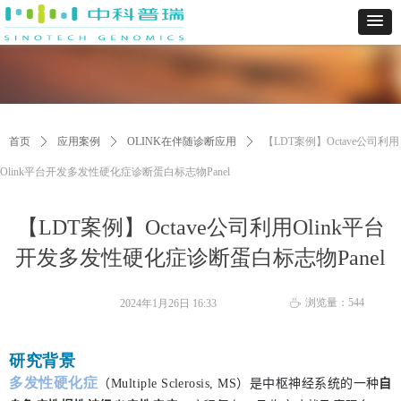
首页
ꄲ
应用案例
ꄲ
OLINK在伴随诊断应用
ꄲ
【LDT案例】Octave公司利用
Olink平台开发多发性硬化症诊断蛋白标志物Panel
【LDT案例】Octave公司利用Olink平台
开发多发性硬化症诊断蛋白标志物Panel
浏览量：
544
2024年1月26日
16:33
ꄘ
研究背景
多发性硬化症
（M
ultiple Sclerosis, MS）
是中枢神经系统的一种
自