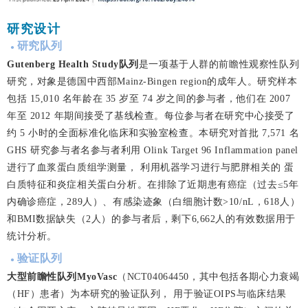
研究设计
研究队列
●
Gutenberg Health Study队列
是一项基于人群的前瞻性观察性队列
研究，对象是德国中西部Mainz-Bingen region的成年人。研究样本
包括 15,010 名年龄在 35 岁至 74 岁之间的参与者，他们在 2007
年至 2012 年期间接受了基线检查。每位参与者在研究中心接受了
约 5 小时的全面标准化临床和实验室检查。本研究对首批 7,571 名
GHS 研究参与者名参与者利用 Olink Target 96 Inflammation panel
进行了血浆蛋白质组学测量， 利用机器学习进行与肥胖相关的 蛋
白质特征和炎症相关蛋白分析。在排除了近期患有癌症（过去≤5年
内确诊癌症，289人）、有感染迹象（白细胞计数>10/nL，618人）
和BMI数据缺失（2人）的参与者后，剩下6,662人的有效数据用于
统计分析。
验证队列
●
大型前瞻性队列MyoVasc
（NCT04064450，其中包括各期心力衰竭
（HF）患者）为本研究的验证队列， 用于验证OIPS与临床结果