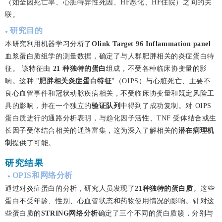
（如全因死亡率、心脏特异性死因、HF恶化、HF住院）之间的关
联。
研究目的
●
本研究利用机器学习分析了
Olink Target 96 Inflammation panel
血浆蛋白质组学的测量数据，确定了与人群肥胖相关的炎症蛋白特
征。
该特征由
21 种独特的蛋白
组成，不受各种临床协变量的影
响。
这种 "
肥胖相关炎症蛋白特征
"（OIPS）与心脏死亡、主要不
良心血管事件和冠状动脉疾病相关，不受临床协变量和既定风险工
具的影响，并在一个独立的
验证队列
中得到了成功复制。
对 OIPS
蛋白质进行的通路分析表明，与趋化因子活性、TNF 受体结合或生
长因子受体结合相关的通路富集，这为深入了解相关的
潜在病理机
制
提供了可能。
研究结果
OPIS和网络分析
●
通过对炎症蛋白的分析，研究人员发现了
21种独特的蛋白质
。这些
蛋白不受年龄、性别、心血管状态和药物使用情况的影响。针对这
些蛋白质的
STRING网络分析
确定了三个不同的蛋白质簇，分别与