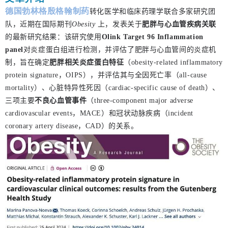
德国勃林格殷格翰制药
转化医学和临床药理学联合多家研究团
队，近期在国际期刊
Obesity
上，发表关于
肥胖与心血管疾病关联
的最新研究结果：
该研究
使用
Olink Target 96 Inflammation
panel
对炎症蛋白组进行检测，并评估了肥胖与心血管间的炎症机
制，
旨在确定
肥胖相关炎症蛋白特征
（obesity-related inflammatory
protein signature，OIPS），并评估其与全因死亡率（all-cause
mortality）、心脏特异性死
因（cardiac-specific cause of death）、
三项主要
不良心血管事件
（three-component major adverse
cardiovascular events，MACE）和冠状动脉疾病（incident
coronary artery disease，CAD）的关系。