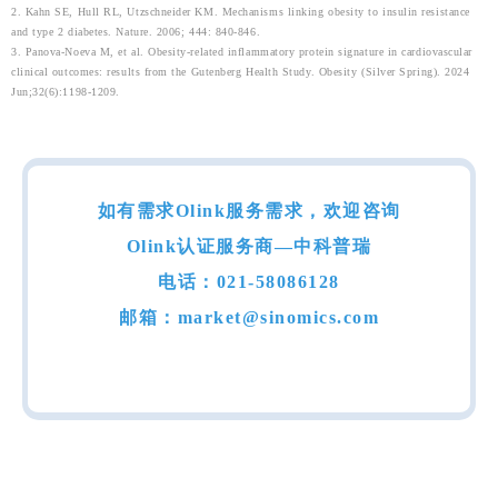
2. Kahn SE, Hull RL, Utzschneider KM. Mechanisms linking obesity to insulin resistance
and type 2 diabetes. Nature. 2006; 444: 840-846.
3. Panova-Noeva M, et al. Obesity-related inflammatory protein signature in cardiovascular
clinical outcomes: results from the Gutenberg Health Study. Obesity (Silver Spring). 2024
Jun;32(6):1198-1209.
如有需求Olink服务需求，欢迎咨询
Olink认证服务商—中科普瑞
电话：021-58086128
邮箱：market@sinomics.com