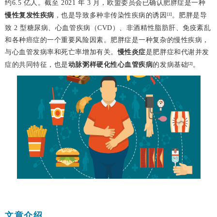
约6.5 亿人。截至 2021 年 3 月，欧盟委员会已确认肥胖症是一种
慢性复发性疾病
，也是导致多种非传染性疾病的诱因
。肥胖是导
[1]
致 2 型糖尿病、心血管疾病（CVD）、非酒精性脂肪肝、免疫紊乱
和各种癌症的一个重要风险因素。肥胖症是一种复杂的慢性疾病，
与心血管发病率和死亡率增加有关。
慢性炎症
是肥胖症和代谢并发
症的共同特征，也是
动脉粥样硬化性心血管疾病
的发病基础
。
[2]
文章介绍