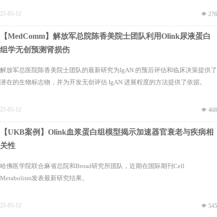
25-03-12
넶
276
【MedComm】解放军总院陈香美院士团队利用Olink尿液蛋白
组学无创预测肾损伤
​解放军总医院陈香美院士团队的最新研究为IgAN 的预后评估和临床决策提供了
潜在的生物标志物，并为开发无创评估 IgAN 进展程度的方法提供了依据。
25-03-12
넶
468
【UKB案例】Olink血浆蛋白组模型揭示加速器官衰老与疾病相
关性
哈佛医学院联合麻省总院和Broad研究所团队，近期在国际期刊Cell
Metabolism发表最新研究结果。
25-03-12
넶
545